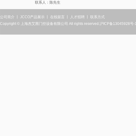
联系人：陈先生
公司简介
丨
JCCO产品展示
丨
在线留言
丨
人才招聘
丨
联系方式
Copyright ©
上海杰艾茜门控设备有限公司
All rights reserved.沪ICP备13045928号-