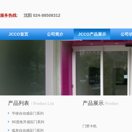
服务热线:
沈阳 024-88508312
成都 028-66641307
上海 021-62108752
JCCO首页
公司简介
JCCO产品展示
公司
武汉 027-85862808
广州 020-85230976
产品列表
产品展示
/ Product List
/Product
平移自动感应门系列
90度推开感应门系列
门禁卡机
弧形自动感应门系列