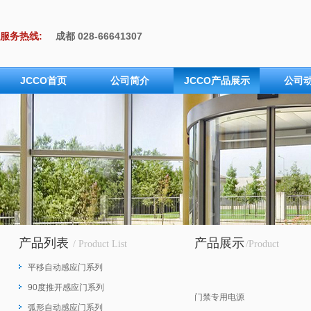
服务热线:
成都 028-66641307
上海 021-62108752
武汉 027-85862808
JCCO首页
公司简介
JCCO产品展示
公司
广州 020-85230976
沈阳 024-88508312
产品列表
产品展示
/ Product List
/Product
平移自动感应门系列
90度推开感应门系列
门禁专用电源
弧形自动感应门系列