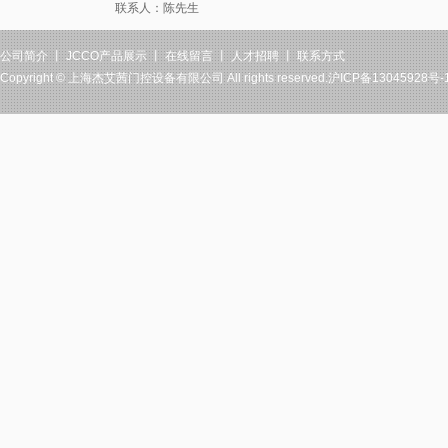
联系人：陈先生
公司简介
丨
JCCO产品展示
丨
在线留言
丨
人才招聘
丨
联系方式
Copyright ©
上海杰艾茜门控设备有限公司
All rights reserved.沪ICP备13045928号-